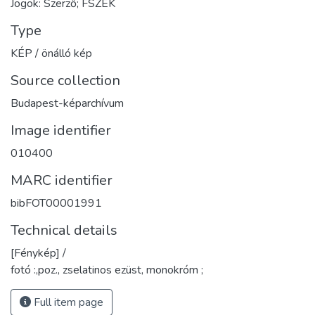
Jogok: Szerző; FSZEK
Type
KÉP / önálló kép
Source collection
Budapest-képarchívum
Image identifier
010400
MARC identifier
bibFOT00001991
Technical details
[Fénykép] /
fotó :,poz., zselatinos ezüst, monokróm ;
Full item page