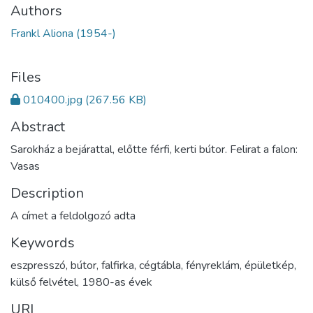
Authors
Frankl Aliona (1954-)
Files
010400.jpg
(267.56 KB)
Abstract
Sarokház a bejárattal, előtte férfi, kerti bútor. Felirat a falon:
Vasas
Description
A címet a feldolgozó adta
Keywords
eszpresszó
,
bútor
,
falfirka
,
cégtábla
,
fényreklám
,
épületkép
,
külső felvétel
,
1980-as évek
URI