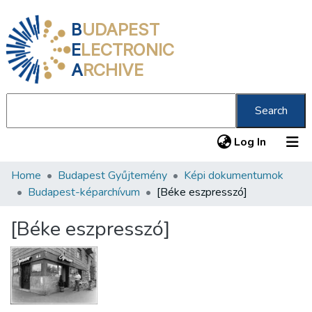
B
UDAPEST
E
LECTRONIC
A
RCHIVE
Search
(current
Log In
Home
Budapest Gyűjtemény
Képi dokumentumok
Communities & Collections
Budapest-képarchívum
[Béke eszpresszó]
All of DSpace
[Béke eszpresszó]
Statistics
About us