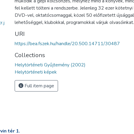
működik a gépi kölcsönzés, melyhez mind a könyvek, mind
fel kellett tölteni a rendszerbe. Jelenleg 32 ezer kötetny
DVD-vel, oktatócsomaggal, közel 50 előfizetett újsággal,
lehetőséggel, klubokkal, programokkal várjuk olvasóinkat.
.j
URI
https://bea.fszek.hu/handle/20.500.14711/30487
Collections
Helytörténeti Gyűjtemény (2002)
Helytörténeti képek
Full item page
in tér 1.