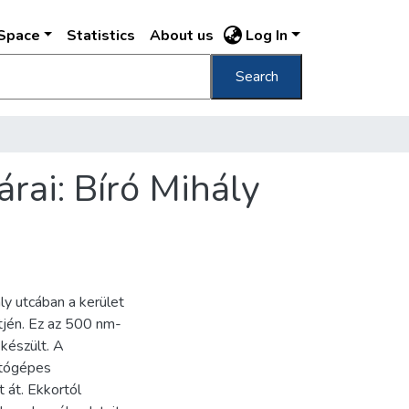
DSpace
Statistics
About us
Log In
Search
rai: Bíró Mihály
ly utcában a kerület
tjén. Ez az 500 nm-
 készült. A
ítógépes
 át. Ekkortól