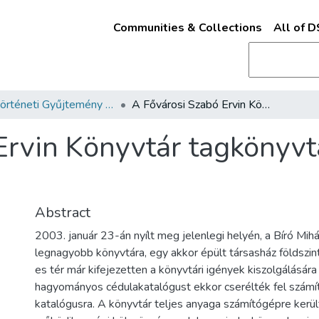
Communities & Collections
All of 
Helytörténeti Gyűjtemény (2002)
A Fővárosi Szabó Ervin Könyvtár tagkönyvtárai: Bíró Mihály utca
rvin Könyvtár tagkönyvtá
Abstract
2003. január 23-án nyílt meg jelenlegi helyén, a Bíró Mihá
legnagyobb könyvtára, egy akkor épült társasház földszin
es tér már kifejezetten a könyvtári igények kiszolgálására
hagyományos cédulakatalógust ekkor cserélték fel szám
katalógusra. A könyvtár teljes anyaga számítógépre került