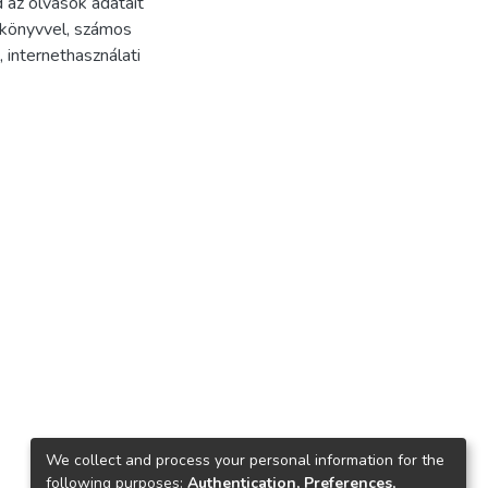
 az olvasók adatait
i könyvvel, számos
 internethasználati
We collect and process your personal information for the
following purposes:
Authentication, Preferences,