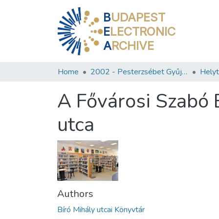
B
UDAPEST
E
LECTRONIC
A
RCHIVE
Home
2002 - Pesterzsébet Gyűjtemény
A Fővárosi Szabó E
utca
Authors
Bíró Mihály utcai Könyvtár