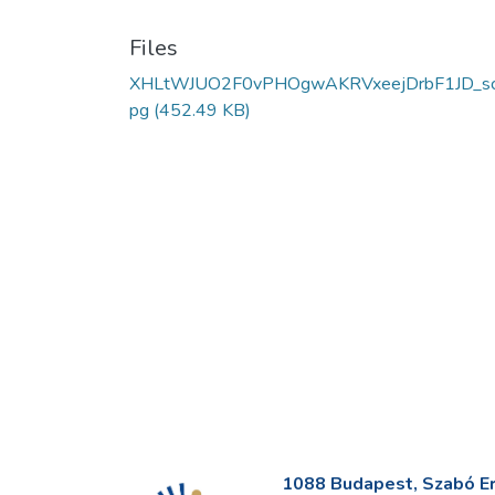
Files
XHLtWJUO2F0vPHOgwAKRVxeejDrbF1JD_scr
pg
(452.49 KB)
1088 Budapest, Szabó Erv