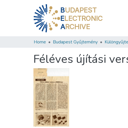
B
UDAPEST
E
LECTRONIC
A
RCHIVE
Home
Budapest Gyűjtemény
Különgyűjt
Féléves újítási v