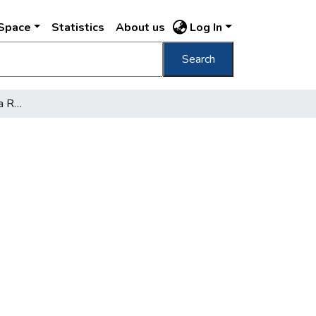
DSpace
Statistics
About us
Log In
Search
Féléves újítási verseny a REMIX-ben