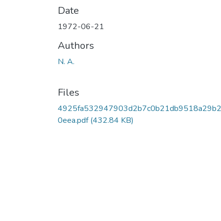
Date
1972-06-21
Authors
N. A.
Files
4925fa532947903d2b7c0b21db9518a29b
0eea.pdf
(432.84 KB)