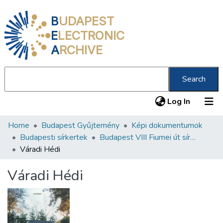
B
UDAPEST
E
LECTRONIC
A
RCHIVE
Search
(current
Log In
Home
Budapest Gyűjtemény
Képi dokumentumok
Communities & Collections
Budapesti sírkertek
Budapest VIII Fiumei út sírkert 2. rész
All of DSpace
Váradi Hédi
Statistics
Váradi Hédi
About us