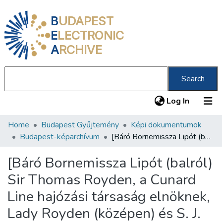
B
UDAPEST
E
LECTRONIC
A
RCHIVE
Search
(current
Log In
Home
Budapest Gyűjtemény
Képi dokumentumok
Communities & Collections
Budapest-képarchívum
[Báró Bornemissza Lipót (balról) Sir Thomas Royden, a Cunard Line hajózási társaság elnöknek, Lady Royden (középen) és S. J. Lister, a társaság vezérgazgatójának társaságában a Hungária Szálló előtt]
All of DSpace
[Báró Bornemissza Lipót (balról)
Statistics
Sir Thomas Royden, a Cunard
About us
Line hajózási társaság elnöknek,
Lady Royden (középen) és S. J.