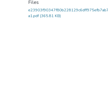
Files
e23903f90347f80b228129c6dff975efb7ab
a1.pdf
(365.81 KB)