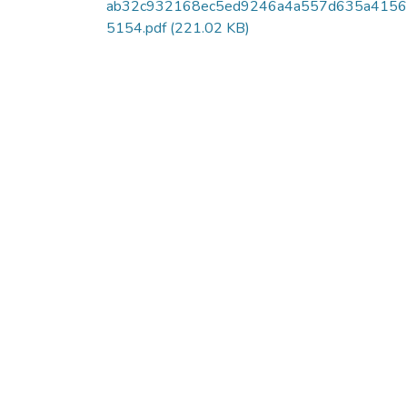
ab32c932168ec5ed9246a4a557d635a415
5154.pdf
(221.02 KB)