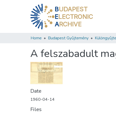
B
UDAPEST
E
LECTRONIC
A
RCHIVE
Home
Budapest Gyűjtemény
Különgyűjt
A felszabadult m
Date
1960-04-14
Files