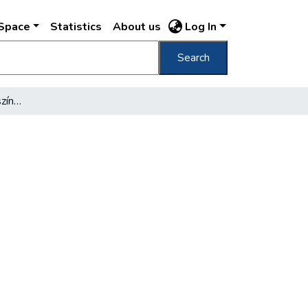
DSpace
Statistics
About us
Log In
Search
A felszabadult magyar színház 1945-1960