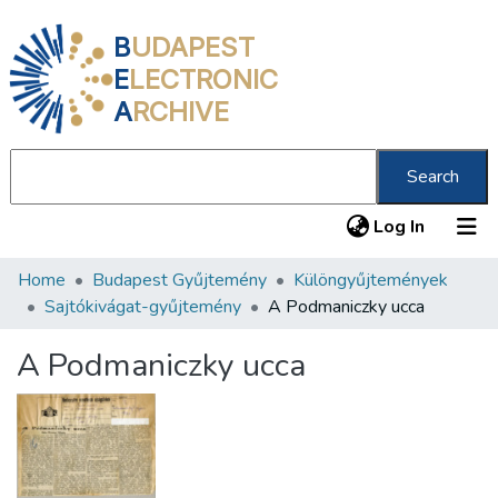
B
UDAPEST
E
LECTRONIC
A
RCHIVE
Search
(current
Log In
Home
Budapest Gyűjtemény
Különgyűjtemények
Communities & Collections
Sajtókivágat-gyűjtemény
A Podmaniczky ucca
All of DSpace
A Podmaniczky ucca
Statistics
About us