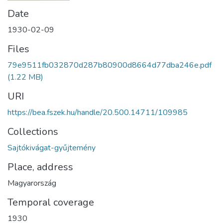
Date
1930-02-09
Files
79e9511fb032870d287b80900d8664d77dba246e.pdf
(1.22 MB)
URI
https://bea.fszek.hu/handle/20.500.14711/109985
Collections
Sajtókivágat-gyűjtemény
Place, address
Magyarország
Temporal coverage
1930