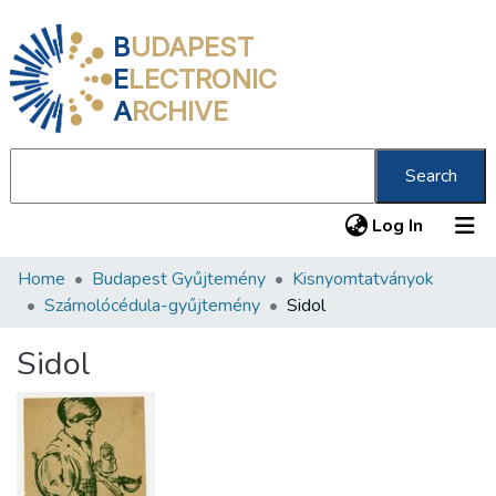
B
UDAPEST
E
LECTRONIC
A
RCHIVE
Search
(current
Log In
Home
Budapest Gyűjtemény
Kisnyomtatványok
Communities & Collections
Számolócédula-gyűjtemény
Sidol
All of DSpace
Sidol
Statistics
About us