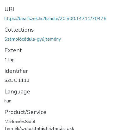
URI
https://bea.fszek.hu/handle/20.500.14711/70475
Collections
Számolócédula-gyűjtemény
Extent
1 lap
Identifier
SZC C 1113
Language
hun
Product/Service
Márkanév:Sidol
Termék/szolgáltatás:háztartási cikk