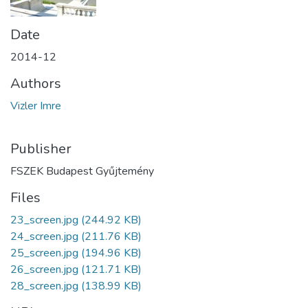
Date
2014-12
Authors
Vizler Imre
Publisher
FSZEK Budapest Gyűjtemény
Files
23_screen.jpg
(244.92 KB)
24_screen.jpg
(211.76 KB)
25_screen.jpg
(194.96 KB)
26_screen.jpg
(121.71 KB)
28_screen.jpg
(138.99 KB)