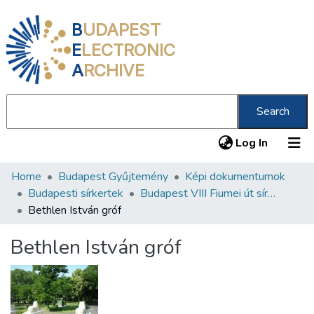
B
UDAPEST
E
LECTRONIC
A
RCHIVE
Search
(current
Log In
Home
Budapest Gyűjtemény
Képi dokumentumok
Communities & Collections
Budapesti sírkertek
Budapest VIII Fiumei út sírkert 1. rész
All of DSpace
Bethlen István gróf
Statistics
Bethlen István gróf
About us