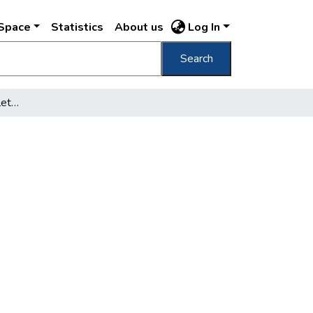
DSpace
Statistics
About us
Log In
Search
Régi pesti vagyonok keletkezése II.