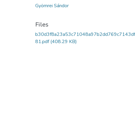
Gyömrei Sándor
Files
b30d3f8a23a53c71048a97b2dd769c7143d
81.pdf
(408.29 KB)