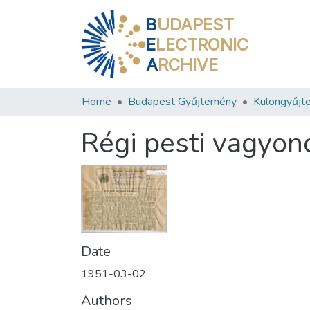
B
UDAPEST
E
LECTRONIC
A
RCHIVE
Home
Budapest Gyűjtemény
Különgyűjt
Régi pesti vagyono
Date
1951-03-02
Authors