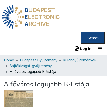
B
UDAPEST
E
LECTRONIC
A
RCHIVE
Search
(current
Log In
Home
Budapest Gyűjtemény
Különgyűjtemények
Communities & Collections
Sajtókivágat-gyűjtemény
All of DSpace
A főváros legujabb B-listája
Statistics
A főváros legujabb B-listája
About us