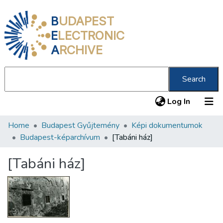
B
UDAPEST
E
LECTRONIC
A
RCHIVE
Search
(current
Log In
Home
Budapest Gyűjtemény
Képi dokumentumok
Communities & Collections
Budapest-képarchívum
[Tabáni ház]
All of DSpace
[Tabáni ház]
Statistics
About us