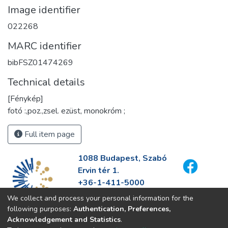
Image identifier
022268
MARC identifier
bibFSZ01474269
Technical details
[Fénykép]
fotó :,poz.,zsel. ezüst, monokróm ;
Full item page
1088 Budapest, Szabó
Ervin tér 1.
+36-1-411-5000
info@fszek.hu
We collect and process your personal information for the
https://fszek.hu
following purposes:
Authentication, Preferences,
Acknowledgement and Statistics
.