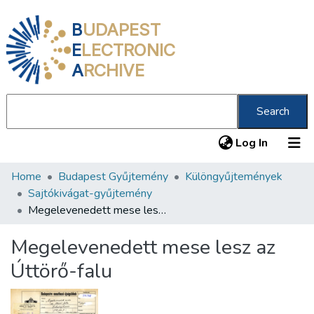
B
UDAPEST
E
LECTRONIC
A
RCHIVE
Search
(current
Log In
Home
Budapest Gyűjtemény
Különgyűjtemények
Communities & Collections
Sajtókivágat-gyűjtemény
All of DSpace
Megelevenedett mese lesz az Úttörő-falu
Statistics
Megelevenedett mese lesz az
About us
Úttörő-falu