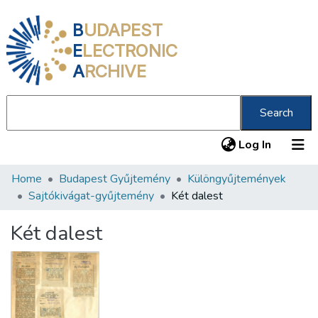
B
UDAPEST
E
LECTRONIC
A
RCHIVE
Search
(current
Log In
Home
Budapest Gyűjtemény
Különgyűjtemények
Communities & Collections
Sajtókivágat-gyűjtemény
Két dalest
All of DSpace
Két dalest
Statistics
About us