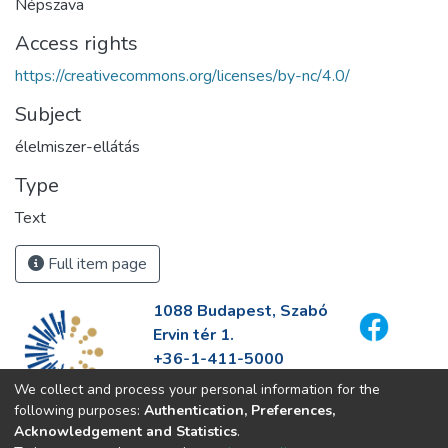
Népszava
Access rights
https://creativecommons.org/licenses/by-nc/4.0/
Subject
élelmiszer-ellátás
Type
Text
Full item page
1088 Budapest, Szabó
Ervin tér 1.
+36-1-411-5000
info@fszek.hu
We collect and process your personal information for the
https://fszek.hu
following purposes:
Authentication, Preferences,
Acknowledgement and Statistics
.