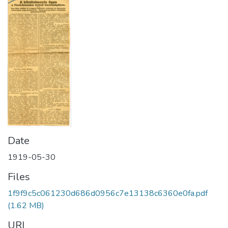
Date
1919-05-30
Files
1f9f9c5c061230d686d0956c7e13138c6360e0fa.pdf
(1.62 MB)
URI