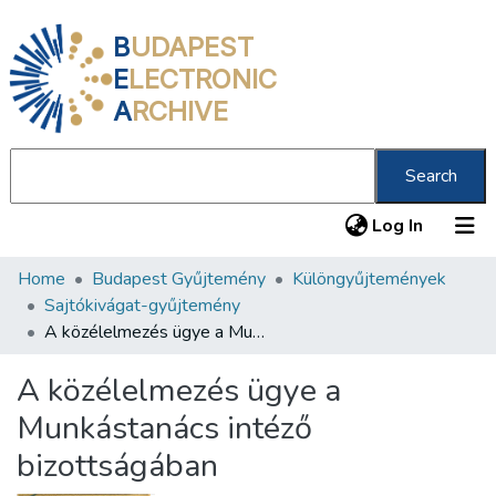
B
UDAPEST
E
LECTRONIC
A
RCHIVE
Search
(current
Log In
Home
Budapest Gyűjtemény
Különgyűjtemények
Communities & Collections
Sajtókivágat-gyűjtemény
All of DSpace
A közélelmezés ügye a Munkástanács intéző bizottságában
Statistics
A közélelmezés ügye a
About us
Munkástanács intéző
bizottságában