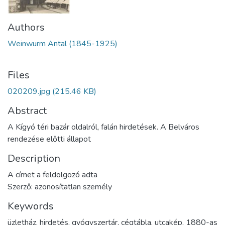
Authors
Weinwurm Antal (1845-1925)
Files
020209.jpg
(215.46 KB)
Abstract
A Kígyó téri bazár oldalról, falán hirdetések. A Belváros
rendezése előtti állapot
Description
A címet a feldolgozó adta
Szerző: azonosítatlan személy
Keywords
üzletház
,
hirdetés
,
gyógyszertár
,
cégtábla
,
utcakép
,
1880-as