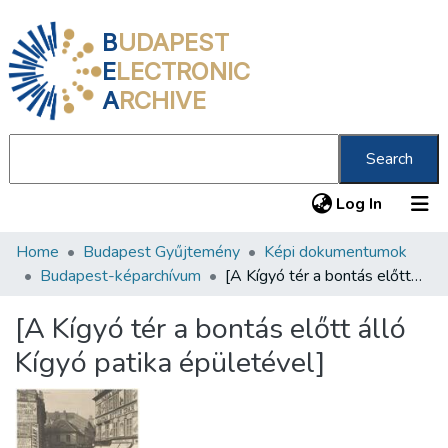
B
UDAPEST
E
LECTRONIC
A
RCHIVE
Search
(current
Log In
Home
Budapest Gyűjtemény
Képi dokumentumok
Communities & Collections
Budapest-képarchívum
[A Kígyó tér a bontás előtt álló Kígyó patika épületével]
All of DSpace
[A Kígyó tér a bontás előtt álló
Statistics
Kígyó patika épületével]
About us