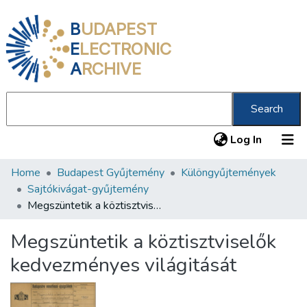
B
UDAPEST
E
LECTRONIC
A
RCHIVE
Search
(current
Log In
Home
Budapest Gyűjtemény
Különgyűjtemények
Communities & Collections
Sajtókivágat-gyűjtemény
All of DSpace
Megszüntetik a köztisztviselők kedvezményes világitását
Statistics
Megszüntetik a köztisztviselők
About us
kedvezményes világitását