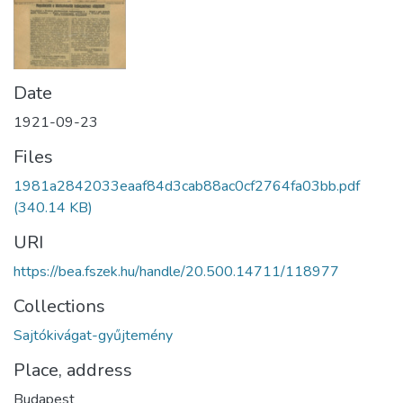
Date
1921-09-23
Files
1981a2842033eaaf84d3cab88ac0cf2764fa03bb.pdf
(340.14 KB)
URI
https://bea.fszek.hu/handle/20.500.14711/118977
Collections
Sajtókivágat-gyűjtemény
Place, address
Budapest