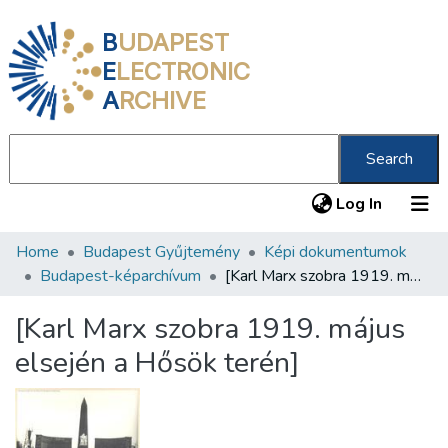
B
UDAPEST
E
LECTRONIC
A
RCHIVE
Search
(current
Log In
Home
Budapest Gyűjtemény
Képi dokumentumok
Communities & Collections
Budapest-képarchívum
[Karl Marx szobra 1919. május elsején a Hősök terén]
All of DSpace
[Karl Marx szobra 1919. május
Statistics
elsején a Hősök terén]
About us