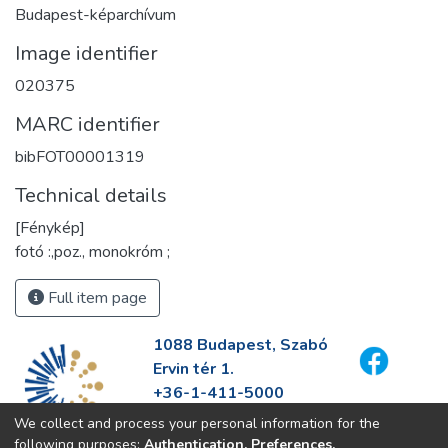
Budapest-képarchívum
Image identifier
020375
MARC identifier
bibFOT00001319
Technical details
[Fénykép]
fotó :,poz., monokróm ;
Full item page
1088 Budapest, Szabó
Ervin tér 1.
+36-1-411-5000
info@fszek.hu
We collect and process your personal information for the
https://fszek.hu
following purposes:
Authentication, Preferences,