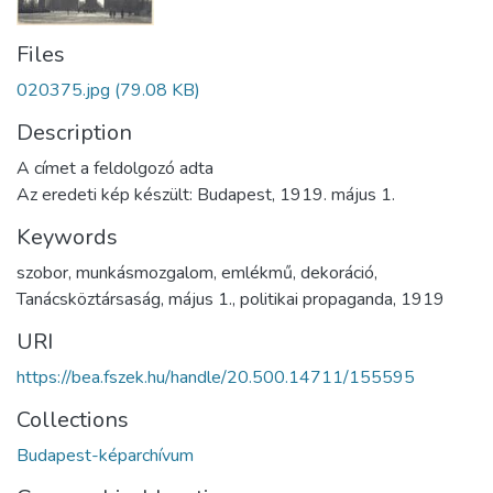
Files
020375.jpg
(79.08 KB)
Description
A címet a feldolgozó adta
Az eredeti kép készült: Budapest, 1919. május 1.
Keywords
szobor
,
munkásmozgalom
,
emlékmű
,
dekoráció
,
Tanácsköztársaság
,
május 1.
,
politikai propaganda
,
1919
URI
https://bea.fszek.hu/handle/20.500.14711/155595
Collections
Budapest-képarchívum