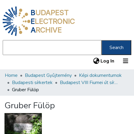
B
UDAPEST
E
LECTRONIC
A
RCHIVE
Search
(current
Log In
Home
Budapest Gyűjtemény
Képi dokumentumok
Communities & Collections
Budapesti sírkertek
Budapest VIII Fiumei út sírkert 2. rész
All of DSpace
Gruber Fülöp
Statistics
Gruber Fülöp
About us