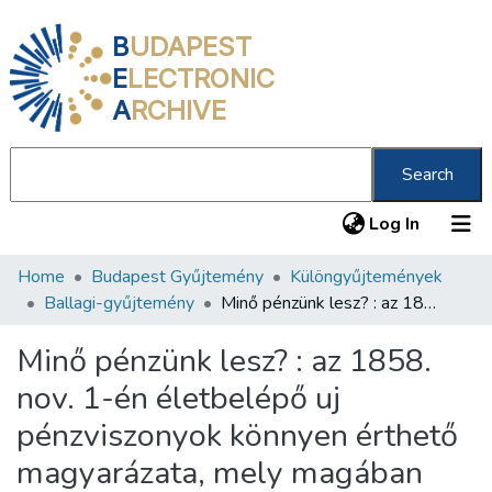
B
UDAPEST
E
LECTRONIC
A
RCHIVE
Search
(current
Log In
Home
Budapest Gyűjtemény
Különgyűjtemények
Communities & Collections
Ballagi-gyűjtemény
Minő pénzünk lesz? : az 1858. nov. 1-én életbelépő uj pénzviszonyok könnyen érthető magyarázata, mely magában foglalja: ... a szükséges átszámitási táblákat ... /
All of DSpace
Minő pénzünk lesz? : az 1858.
Statistics
nov. 1-én életbelépő uj
About us
pénzviszonyok könnyen érthető
magyarázata, mely magában