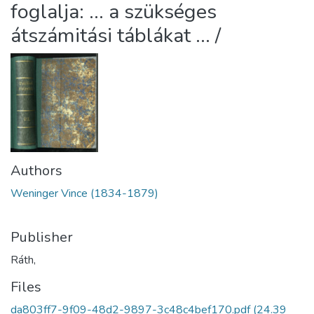
foglalja: ... a szükséges
átszámitási táblákat ... /
Authors
Weninger Vince (1834-1879)
Publisher
Ráth,
Files
da803ff7-9f09-48d2-9897-3c48c4bef170.pdf
(24.39