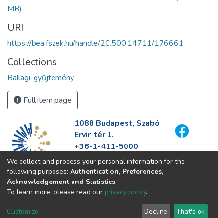
MB)
URI
https://bea.fszek.hu/handle/20.500.14711/176661
Collections
Ballagi-gyűjtemény
Full item page
1088 Budapest, Szabó
Ervin tér 1.
+36-1-411-5000
info@fszek.hu
We collect and process your personal information for the
https://fszek.hu
following purposes:
Authentication, Preferences,
Acknowledgement and Statistics
.
To learn more, please read our
privacy policy
.
Customize
Decline
That's ok