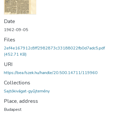
Date
1962-09-05
Files
2ef4e167912c8ff2982873c33188022fb0d7adc5.pdf
(452.71 KB)
URI
https://bea.fszek.hu/handle/20.500.14711/119960
Collections
Sajtókivágat-gyűjtemény
Place, address
Budapest