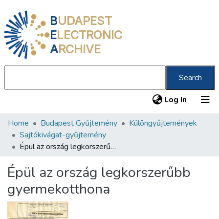
B
UDAPEST
E
LECTRONIC
A
RCHIVE
Search
(current
Log In
Home
Budapest Gyűjtemény
Különgyűjtemények
Communities & Collections
Sajtókivágat-gyűjtemény
All of DSpace
Épül az ország legkorszerűbb gyermekotthona
Statistics
Épül az ország legkorszerűbb
About us
gyermekotthona