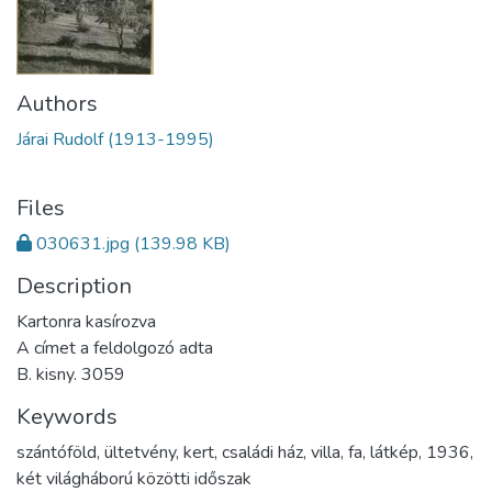
Authors
Járai Rudolf (1913-1995)
Files
030631.jpg
(139.98 KB)
Description
Kartonra kasírozva
A címet a feldolgozó adta
B. kisny. 3059
Keywords
szántóföld
,
ültetvény
,
kert
,
családi ház
,
villa
,
fa
,
látkép
,
1936
,
két világháború közötti időszak