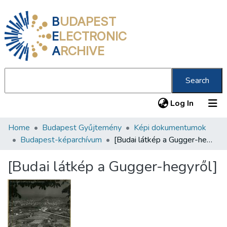
B
UDAPEST
E
LECTRONIC
A
RCHIVE
Search
(current
Log In
Home
Budapest Gyűjtemény
Képi dokumentumok
Communities & Collections
Budapest-képarchívum
[Budai látkép a Gugger-hegyről]
All of DSpace
[Budai látkép a Gugger-hegyről]
Statistics
About us