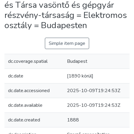
és Társa vasöntő és gépgyár
részvény-társaság = Elektromos
osztály = Budapesten
Simple item page
dc.coverage.spatial
Budapest
dc.date
[1890 körül]
dc.date.accessioned
2025-10-09T19:24:53Z
dc.date.available
2025-10-09T19:24:53Z
dc.date.created
1888