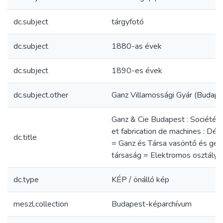
dc.subject
tárgyfotó
dc.subject
1880-as évek
dc.subject
1890-es évek
dc.subject.other
Ganz Villamossági Gyár (Budape
Ganz & Cie Budapest : Société 
et fabrication de machines : Dé
dc.title
= Ganz és Társa vasöntő és gép
társaság = Elektromos osztály
dc.type
KÉP / önálló kép
meszl.collection
Budapest-képarchívum