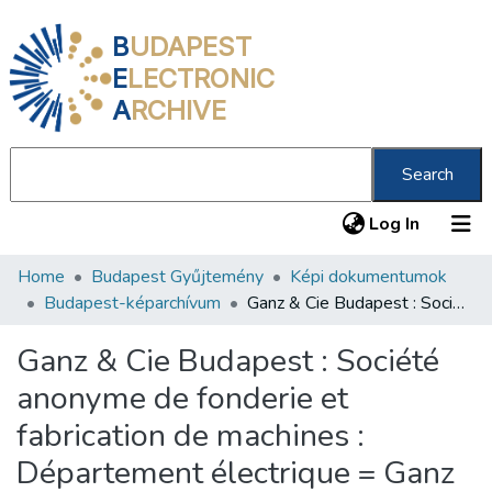
B
UDAPEST
E
LECTRONIC
A
RCHIVE
Search
(current
Log In
Home
Budapest Gyűjtemény
Képi dokumentumok
Communities & Collections
Budapest-képarchívum
Ganz & Cie Budapest : Société anonyme de fonderie et fabrication de machines : Département électrique = Ganz és Társa vasöntő és gépgyár részvény-társaság = Elektromos osztály = Budapesten
All of DSpace
Ganz & Cie Budapest : Société
Statistics
anonyme de fonderie et
About us
fabrication de machines :
Département électrique = Ganz