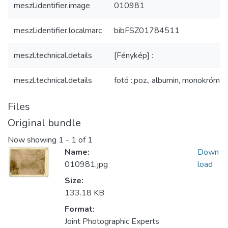
meszl.identifier.image
010981
meszl.identifier.localmarc
bibFSZ01784511
meszl.technical.details
[Fénykép] :
meszl.technical.details
fotó :,poz., albumin, monokróm ;
Files
Original bundle
Now showing
1 - 1 of 1
Name:
Down
010981.jpg
load
Size:
133.18 KB
Format:
Joint Photographic Experts