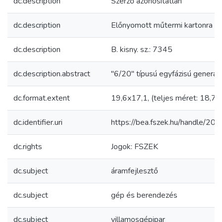
dc.description
Szerző azonosítatlan
dc.description
Előnyomott műtermi kartonra ra
dc.description
B. kisny. sz.: 7345
dc.description.abstract
"6/20" típusú egyfázisú generát
dc.format.extent
19,6x17,1, (teljes méret: 18,7
dc.identifier.uri
https://bea.fszek.hu/handle/2
dc.rights
Jogok: FSZEK
dc.subject
áramfejlesztő
dc.subject
gép és berendezés
dc.subject
villamosgépipar