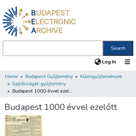
B
UDAPEST
E
LECTRONIC
A
RCHIVE
Search
(current
Log In
Home
Budapest Gyűjtemény
Különgyűjtemények
Communities & Collections
Sajtókivágat-gyűjtemény
All of DSpace
Budapest 1000 évvel ezelőtt
Statistics
Budapest 1000 évvel ezelőtt
About us