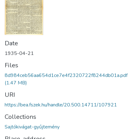
Date
1935-04-21
Files
8d984ceb56aa654d1ce7e4f2320722f8244db01a.pdf
(1.47 MB)
URI
https://bea.fszek.hu/handle/20.500.14711/107921
Collections
Sajtókivágat-gyűjtemény
Place, address