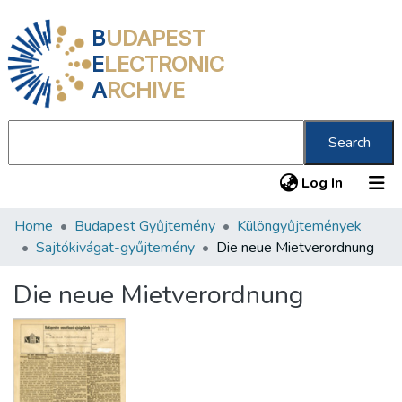
B
UDAPEST
E
LECTRONIC
A
RCHIVE
Search
(current
Log In
Home
Budapest Gyűjtemény
Különgyűjtemények
Communities & Collections
Sajtókivágat-gyűjtemény
Die neue Mietverordnung
All of DSpace
Die neue Mietverordnung
Statistics
About us