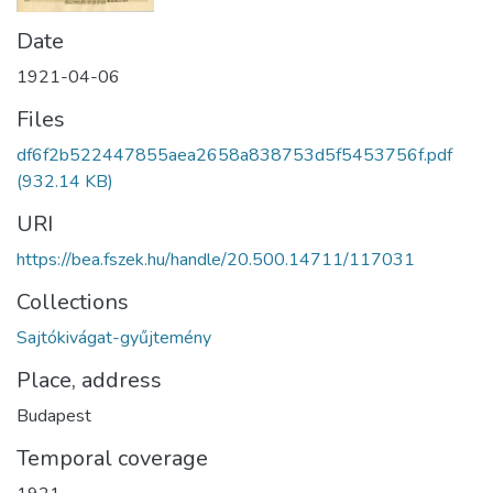
Date
1921-04-06
Files
df6f2b522447855aea2658a838753d5f5453756f.pdf
(932.14 KB)
URI
https://bea.fszek.hu/handle/20.500.14711/117031
Collections
Sajtókivágat-gyűjtemény
Place, address
Budapest
Temporal coverage