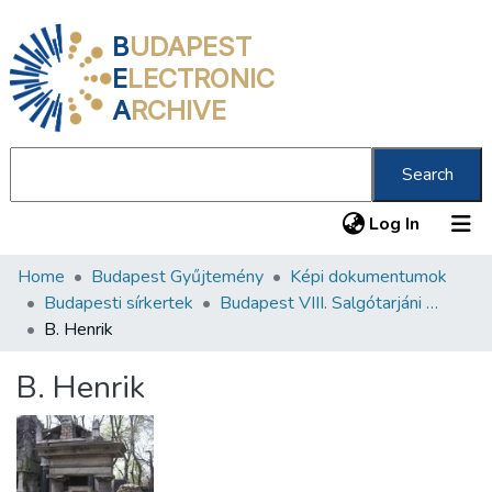
B
UDAPEST
E
LECTRONIC
A
RCHIVE
Search
(current
Log In
Home
Budapest Gyűjtemény
Képi dokumentumok
Communities & Collections
Budapesti sírkertek
Budapest VIII. Salgótarjáni úti Neológ Zsidó Temető
All of DSpace
B. Henrik
Statistics
B. Henrik
About us