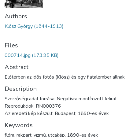
Authors
Klösz György (1844-1913)
Files
000714.jpg
(173.95 KB)
Abstract
Előtérben az idős fotós (Klösz) és egy fiatalember állnak
Description
Szerzőségi adat forrása: Negatívra montírozott felirat
Reprodukciók: RN000376
Az eredeti kép készült: Budapest, 1890-es évek
Keywords
flóra
,
rakpart
,
vízmű
,
utcakép
,
1890-es évek