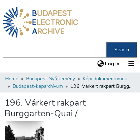
B
UDAPEST
E
LECTRONIC
A
RCHIVE
Search
(current
Log In
Home
Budapest Gyűjtemény
Képi dokumentumok
Communities & Collections
Budapest-képarchívum
196. Várkert rakpart Burggarten-Quai /
All of DSpace
196. Várkert rakpart
Statistics
Burggarten-Quai /
About us