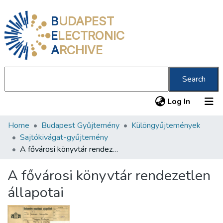
B
UDAPEST
E
LECTRONIC
A
RCHIVE
Search
(current
Log In
Home
Budapest Gyűjtemény
Különgyűjtemények
Communities & Collections
Sajtókivágat-gyűjtemény
All of DSpace
A fővárosi könyvtár rendezetlen állapotai
Statistics
A fővárosi könyvtár rendezetlen
About us
állapotai