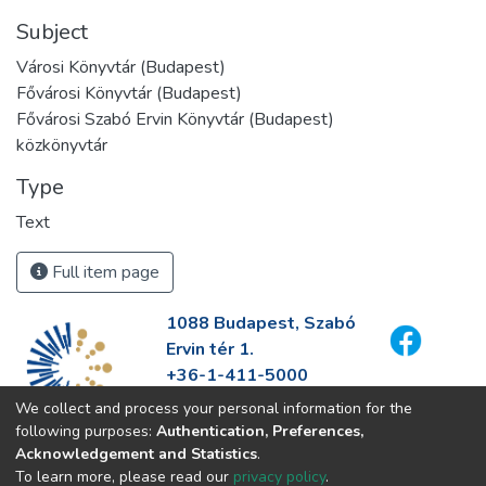
Subject
Városi Könyvtár (Budapest)
Fővárosi Könyvtár (Budapest)
Fővárosi Szabó Ervin Könyvtár (Budapest)
közkönyvtár
Type
Text
Full item page
1088 Budapest, Szabó
Ervin tér 1.
+36-1-411-5000
info@fszek.hu
We collect and process your personal information for the
https://fszek.hu
following purposes:
Authentication, Preferences,
Acknowledgement and Statistics
.
To learn more, please read our
privacy policy
.