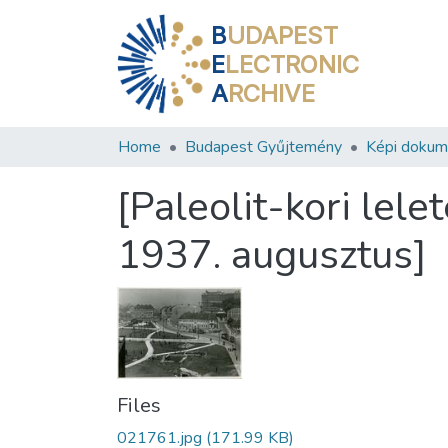
B
UDAPEST
E
LECTRONIC
A
RCHIVE
Home
Budapest Gyűjtemény
Képi doku
[Paleolit-kori lele
1937. augusztus]
Files
021761.jpg
(171.99 KB)