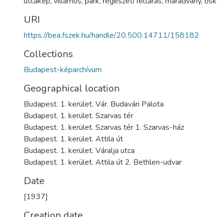
utcakép
,
villamos
,
park
,
régészeti feltárás
,
maradvány
,
ősk
URI
https://bea.fszek.hu/handle/20.500.14711/158182
Collections
Budapest-képarchívum
Geographical location
Budapest. 1. kerület. Vár. Budavári Palota
Budapest. 1. kerület. Szarvas tér
Budapest. 1. kerület. Szarvas tér 1. Szarvas-ház
Budapest. 1. kerület. Attila út
Budapest. 1. kerület. Váralja utca
Budapest. 1. kerület. Attila út 2. Bethlen-udvar
Date
[1937]
Creation date