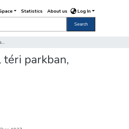
DSpace
Statistics
About us
Log In
Search
[Paleolit-kori leletek a tabáni Szebeni Antal téri parkban, 1937. augusztus]
 téri parkban,