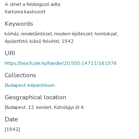
A címet a feldolgozó adta
Kartonra kasírozott
Keywords
kórház
,
rendelőintézet
,
modern építészet
,
homlokzat
,
épületfotó
,
külső felvétel
,
1942
URI
https://bea.fszek.hu/handle/20.500.14711/161976
Collections
Budapest-képarchívum
Geographical location
Budapest. 12. kerület. Kútvölgyi út 4.
Date
[1942]