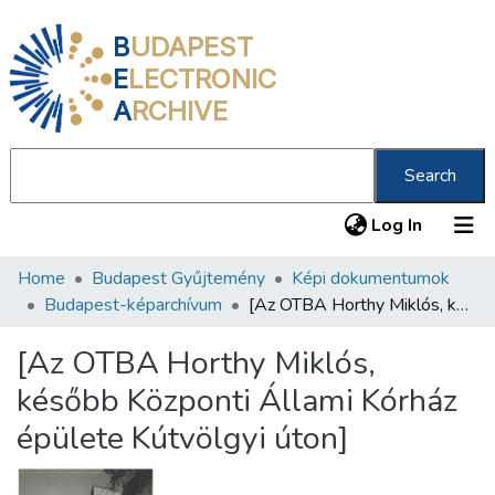
B
UDAPEST
E
LECTRONIC
A
RCHIVE
Search
(current
Log In
Home
Budapest Gyűjtemény
Képi dokumentumok
Communities & Collections
Budapest-képarchívum
[Az OTBA Horthy Miklós, később Központi Állami Kórház épülete Kútvölgyi úton]
All of DSpace
[Az OTBA Horthy Miklós,
Statistics
később Központi Állami Kórház
About us
épülete Kútvölgyi úton]