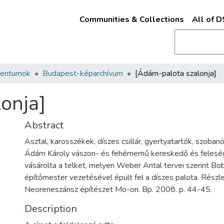
Communities & Collections
All of 
mentumok
Budapest-képarchívum
[Ádám-palota szalonja]
onja]
Abstract
Asztal, karosszékek, díszes csillár, gyertyatartók, szoba
Ádám Károly vászon- és fehérnemű kereskedő és feles
vásárolta a telket, melyen Weber Antal tervei szerint Bo
építőmester vezetésével épült fel a díszes palota. Részle
Neoreneszánsz építészet Mo-on. Bp. 2008. p. 44-45.
Description