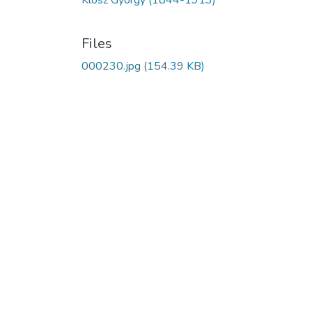
Klösz György (1844-1913)
Files
000230.jpg
(154.39 KB)