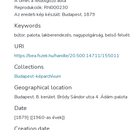
A címet a feldolgozó adta
Reprodukciók: RN000230
Az eredeti kép készült: Budapest, 1879
Keywords
bútor
,
palota
,
lakberendezés
,
nagypolgárság
,
belső felvét
URI
https://bea.fszek.hu/handle/20.500.14711/155011
Collections
Budapest-képarchívum
Geographical location
Budapest. 8. kerület. Bródy Sándor utca 4. Ádám-palota
Date
[1879] ([1960-as évek])
Creation date