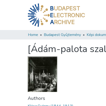
B
UDAPEST
E
LECTRONIC
A
RCHIVE
Home
Budapest Gyűjtemény
Képi doku
[Ádám-palota szal
Authors