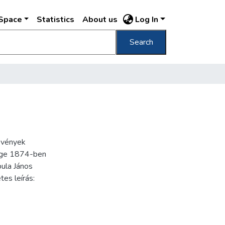
DSpace
Statistics
About us
Log In
Search
növények
ége 1874-ben
bula János
tes leírás: