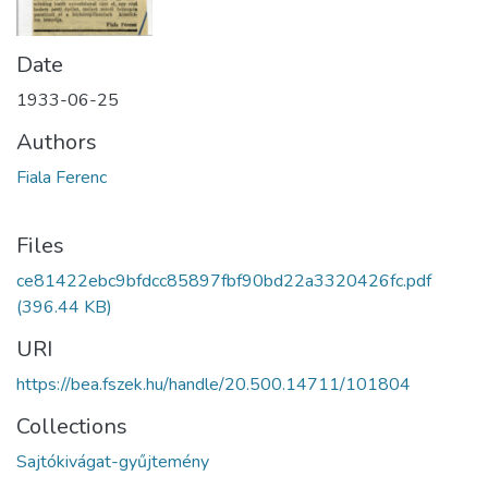
Date
1933-06-25
Authors
Fiala Ferenc
Files
ce81422ebc9bfdcc85897fbf90bd22a3320426fc.pdf
(396.44 KB)
URI
https://bea.fszek.hu/handle/20.500.14711/101804
Collections
Sajtókivágat-gyűjtemény