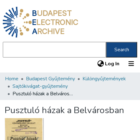
B
UDAPEST
E
LECTRONIC
A
RCHIVE
Search
(current
Log In
Home
Budapest Gyűjtemény
Különgyűjtemények
Communities & Collections
Sajtókivágat-gyűjtemény
All of DSpace
Pusztuló házak a Belvárosban
Statistics
Pusztuló házak a Belvárosban
About us