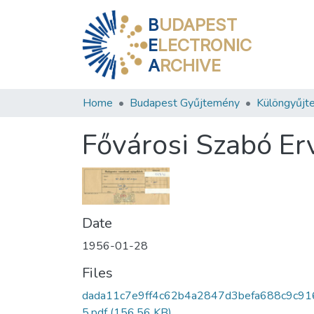
B
UDAPEST
E
LECTRONIC
A
RCHIVE
Home
Budapest Gyűjtemény
Különgyűjt
Fővárosi Szabó Er
Date
1956-01-28
Files
dada11c7e9ff4c62b4a2847d3befa688c9c91
5.pdf
(156.56 KB)