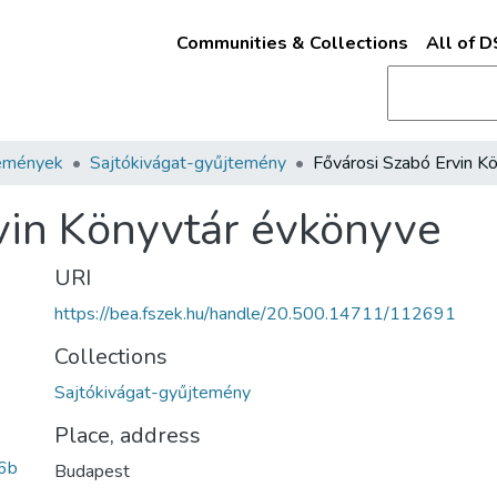
Communities & Collections
All of 
emények
Sajtókivágat-gyűjtemény
vin Könyvtár évkönyve
URI
https://bea.fszek.hu/handle/20.500.14711/112691
Collections
Sajtókivágat-gyűjtemény
Place, address
6b
Budapest