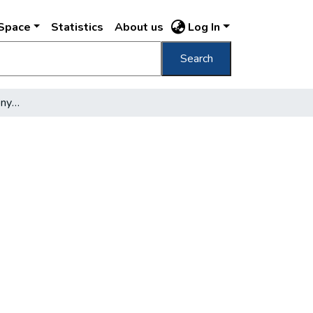
DSpace
Statistics
About us
Log In
Search
Fővárosi Szabó Ervin Könyvtár évkönyve