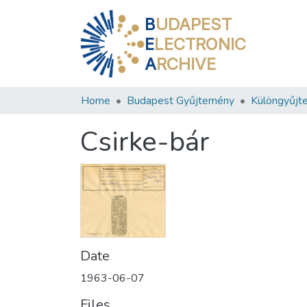
B
UDAPEST
E
LECTRONIC
A
RCHIVE
Home
Budapest Gyűjtemény
Különgyűjt
Csirke-bár
Date
1963-06-07
Files