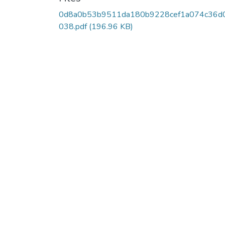
0d8a0b53b9511da180b9228cef1a074c36d
038.pdf
(196.96 KB)