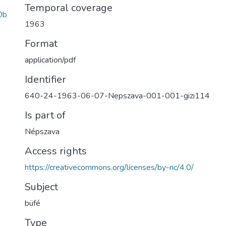
Temporal coverage
0b
1963
Format
application/pdf
Identifier
640-24-1963-06-07-Nepszava-001-001-gizi114
Is part of
Népszava
Access rights
https://creativecommons.org/licenses/by-nc/4.0/
Subject
büfé
Type