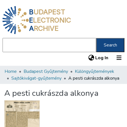
B
UDAPEST
E
LECTRONIC
A
RCHIVE
Search
(current
Log In
Home
Budapest Gyűjtemény
Különgyűjtemények
Communities & Collections
Sajtókivágat-gyűjtemény
A pesti cukrászda alkonya
All of DSpace
A pesti cukrászda alkonya
Statistics
About us