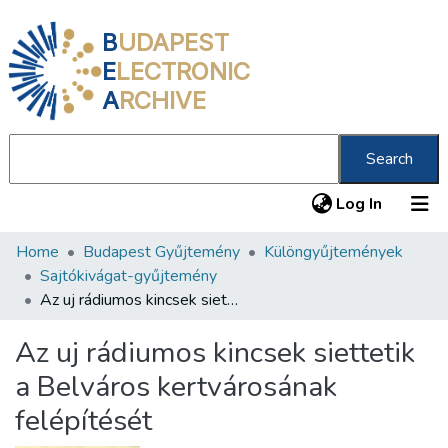
B
UDAPEST
E
LECTRONIC
A
RCHIVE
Search
(current
Log In
Home
Budapest Gyűjtemény
Különgyűjtemények
Communities & Collections
Sajtókivágat-gyűjtemény
All of DSpace
Az uj rádiumos kincsek siettetik a Belváros kertvárosának felépítését
Statistics
Az uj rádiumos kincsek siettetik
About us
a Belváros kertvárosának
felépítését