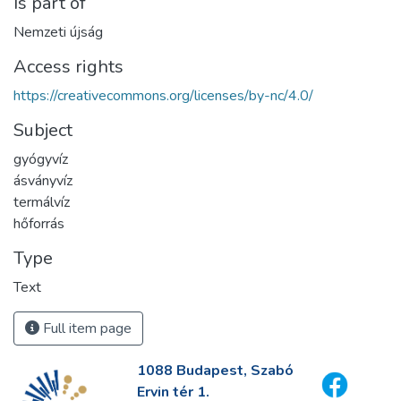
Is part of
Nemzeti újság
Access rights
https://creativecommons.org/licenses/by-nc/4.0/
Subject
gyógyvíz
ásványvíz
termálvíz
hőforrás
Type
Text
Full item page
1088 Budapest, Szabó
Ervin tér 1.