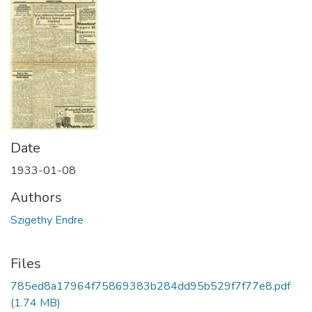
Date
1933-01-08
Authors
Szigethy Endre
Files
785ed8a17964f75869383b284dd95b529f7f77e8.pdf
(1.74 MB)