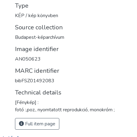
Type
KÉP / kép könyvben
Source collection
Budapest-képarchívum
Image identifier
AN050623
MARC identifier
bibFSZ01492083
Technical details
[Fénykép] :
fotó :,poz., nyomtatott reprodukció, monokróm ;
Full item page