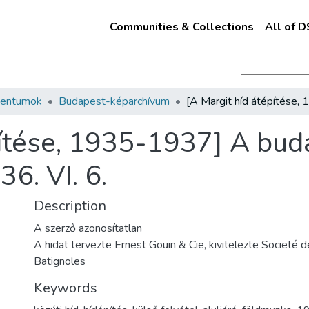
Communities & Collections
All of 
mentumok
Budapest-képarchívum
ítése, 1935-1937] A buda
6. VI. 6.
Description
A szerző azonosítatlan
A hidat tervezte Ernest Gouin & Cie, kivitelezte Societé 
Batignoles
Keywords