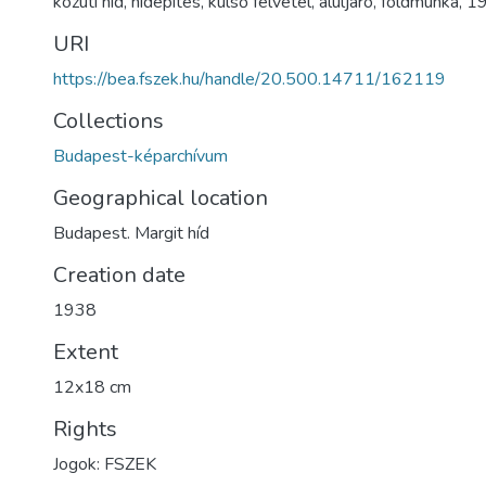
közúti híd
,
hídépítés
,
külső felvétel
,
aluljáró
,
földmunka
,
1
URI
https://bea.fszek.hu/handle/20.500.14711/162119
Collections
Budapest-képarchívum
Geographical location
Budapest. Margit híd
Creation date
1938
Extent
12x18 cm
Rights
Jogok: FSZEK