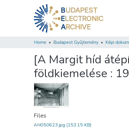
B
UDAPEST
E
LECTRONIC
A
RCHIVE
Home
Budapest Gyűjtemény
Képi doku
[A Margit híd átép
földkiemelése : 193
Files
AN050623.jpg
(153.15 KB)