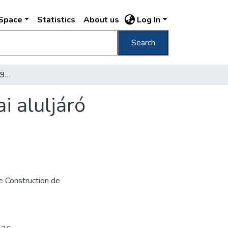
DSpace
Statistics
About us
Log In
Search
[A Margit híd átépítése, 1935-1937] A budai aluljáró földkiemelése : 1936. VI. 6.
i aluljáró
de Construction de