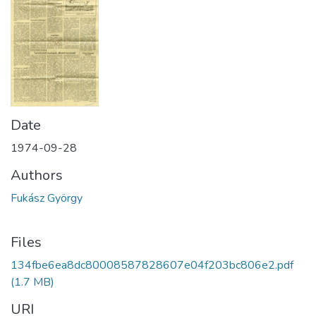
Date
1974-09-28
Authors
Fukász György
Files
134fbe6ea8dc80008587828607e04f203bc806e2.pdf
(1.7 MB)
URI