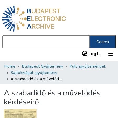
B
UDAPEST
E
LECTRONIC
A
RCHIVE
Search
(current
Log In
Home
Budapest Gyűjtemény
Különgyűjtemények
Communities & Collections
Sajtókivágat-gyűjtemény
All of DSpace
A szabadidő és a művelődés kérdéseiről
Statistics
A szabadidő és a művelődés
About us
kérdéseiről