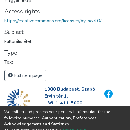
Magyar hírlap
Access rights
https://creativecommons.org/licenses/by-nc/4.0/
Subject
kulturális élet
Type
Text
Full item page
1088 Budapest, Szabó
Ervin tér 1.
+36-1-411-5000
info@fszek.hu
We collect and process your personal information for the
https://fszek.hu
following purposes:
Authentication, Preferences,
Acknowledgement and Statistics
.