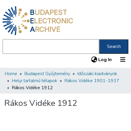
B
UDAPEST
E
LECTRONIC
A
RCHIVE
Search
(current
Log In
Home
Budapest Gyűjtemény
Időszaki kiadványok
Communities & Collections
Helyi tartalmú hírlapok
Rákos Vidéke 1901-1937
All of DSpace
Rákos Vidéke 1912
Statistics
Rákos Vidéke 1912
About us