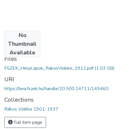
No
Date
Thumbnail
1912
Available
Files
FSZEK_HelyiLapok_RakosVideke_1912.pdf
(1.03 GB)
URI
https://bea.fszek.hu/handle/20.500.14711/149460
Collections
Rákos Vidéke 1901-1937
Full item page