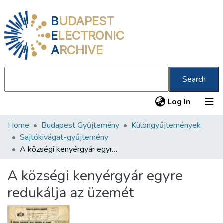
B
UDAPEST
E
LECTRONIC
A
RCHIVE
Search
(current
Log In
Home
Budapest Gyűjtemény
Különgyűjtemények
Communities & Collections
Sajtókivágat-gyűjtemény
All of DSpace
A községi kenyérgyár egyre redukálja az üzemét
Statistics
A községi kenyérgyár egyre
About us
redukálja az üzemét