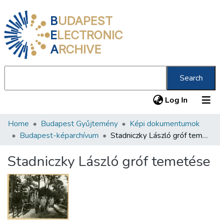
B
UDAPEST
E
LECTRONIC
A
RCHIVE
Search
(current
Log In
Home
Budapest Gyűjtemény
Képi dokumentumok
Communities & Collections
Budapest-képarchívum
Stadniczky László gróf temetése
All of DSpace
Stadniczky László gróf temetése
Statistics
About us