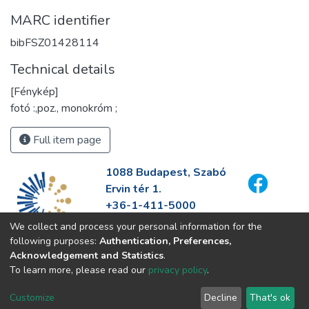
MARC identifier
bibFSZ01428114
Technical details
[Fénykép]
fotó :,poz., monokróm ;
Full item page
1088 Budapest, Szabó
Ervin tér 1.
+36-1-411-5000
info@fszek.hu
We collect and process your personal information for the
https://fszek.hu
following purposes:
Authentication, Preferences,
Acknowledgement and Statistics
.
To learn more, please read our
privacy policy
.
Customize
Decline
That's ok