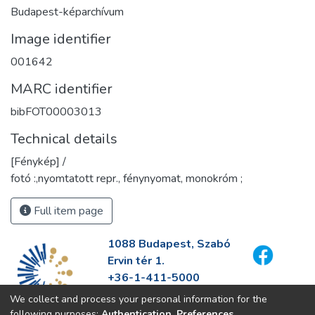
Budapest-képarchívum
Image identifier
001642
MARC identifier
bibFOT00003013
Technical details
[Fénykép] /
fotó :,nyomtatott repr., fénynyomat, monokróm ;
Full item page
1088 Budapest, Szabó
Ervin tér 1.
+36-1-411-5000
info@fszek.hu
We collect and process your personal information for the
https://fszek.hu
following purposes:
Authentication, Preferences,