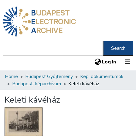
B
UDAPEST
E
LECTRONIC
A
RCHIVE
Search
(current
Log In
Home
Budapest Gyűjtemény
Képi dokumentumok
Communities & Collections
Budapest-képarchívum
Keleti kávéház
All of DSpace
Keleti kávéház
Statistics
About us