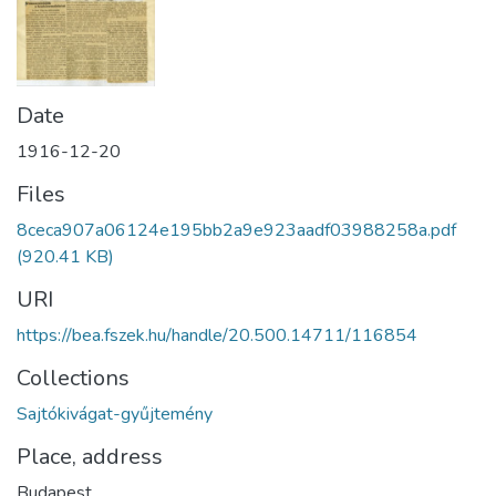
Date
1916-12-20
Files
8ceca907a06124e195bb2a9e923aadf03988258a.pdf
(920.41 KB)
URI
https://bea.fszek.hu/handle/20.500.14711/116854
Collections
Sajtókivágat-gyűjtemény
Place, address
Budapest