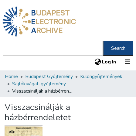
B
UDAPEST
E
LECTRONIC
A
RCHIVE
Search
(current
Log In
Home
Budapest Gyűjtemény
Különgyűjtemények
Communities & Collections
Sajtókivágat-gyűjtemény
All of DSpace
Visszacsinálják a házbérrendeletet
Statistics
Visszacsinálják a
About us
házbérrendeletet