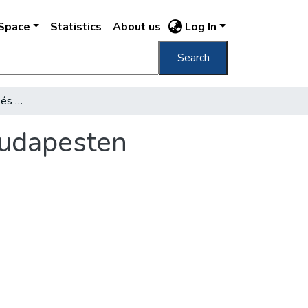
DSpace
Statistics
About us
Log In
Search
Saint-Saëns látogatása és hangversenye Budapesten
Budapesten