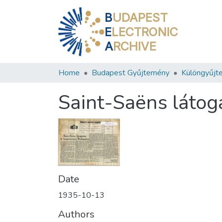
B
UDAPEST
E
LECTRONIC
A
RCHIVE
Home
Budapest Gyűjtemény
Különgyűjt
Saint-Saëns láto
Date
1935-10-13
Authors