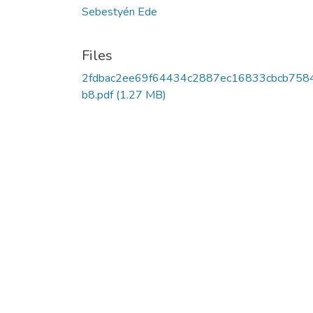
Sebestyén Ede
Files
2fdbac2ee69f64434c2887ec16833cbcb758
b8.pdf
(1.27 MB)