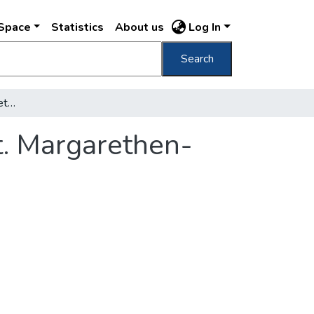
DSpace
Statistics
About us
Log In
Search
Budapest Szt. Margitsziget : A vízesés = Sct. Margarethen-Insel : Der Wasserfall
ct. Margarethen-