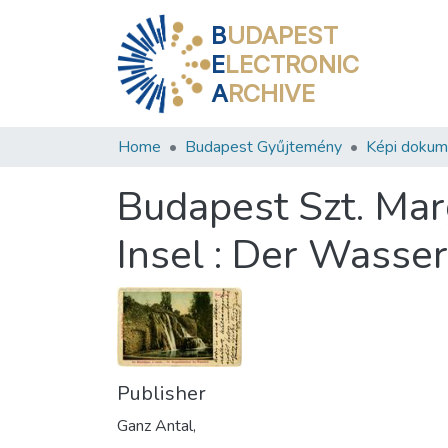
B
UDAPEST
E
LECTRONIC
A
RCHIVE
Home
Budapest Gyűjtemény
Képi doku
Budapest Szt. Marg
Insel : Der Wasser
Publisher
Ganz Antal,