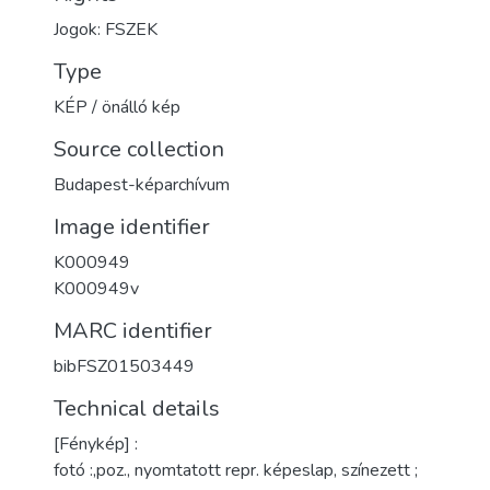
Jogok: FSZEK
Type
KÉP / önálló kép
Source collection
Budapest-képarchívum
Image identifier
K000949
K000949v
MARC identifier
bibFSZ01503449
Technical details
[Fénykép] :
fotó :,poz., nyomtatott repr. képeslap, színezett ;