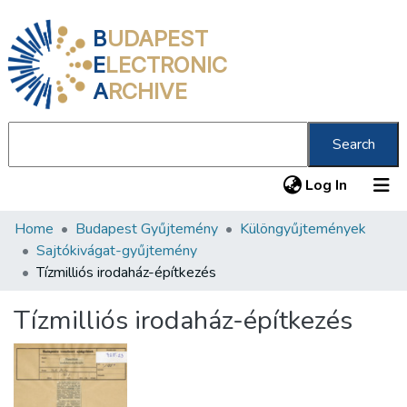
B
UDAPEST
E
LECTRONIC
A
RCHIVE
Search
(current
Log In
Home
Budapest Gyűjtemény
Különgyűjtemények
Communities & Collections
Sajtókivágat-gyűjtemény
All of DSpace
Tízmilliós irodaház-építkezés
Statistics
Tízmilliós irodaház-építkezés
About us