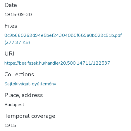
Date
1915-09-30
Files
8c9b660269d94e5bef24304080f689a0b029c51b.pdf
(277.97 KB)
URI
https://bea.fszek.hu/handle/20.500.14711/122537
Collections
Sajtókivágat-gyűjtemény
Place, address
Budapest
Temporal coverage
1915