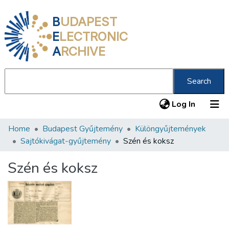
B
UDAPEST
E
LECTRONIC
A
RCHIVE
Search
(current
Log In
Home
Budapest Gyűjtemény
Különgyűjtemények
Communities & Collections
Sajtókivágat-gyűjtemény
Szén és koksz
All of DSpace
Szén és koksz
Statistics
About us