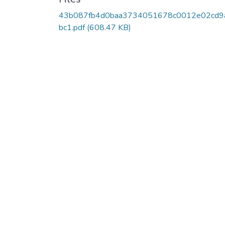
43b087fb4d0baa3734051678c0012e02cd9
bc1.pdf
(608.47 KB)