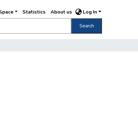
DSpace
Statistics
About us
Log In
Search