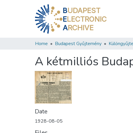
B
UDAPEST
E
LECTRONIC
A
RCHIVE
Home
Budapest Gyűjtemény
Különgyűjt
A kétmilliós Buda
Date
1928-08-05
Files