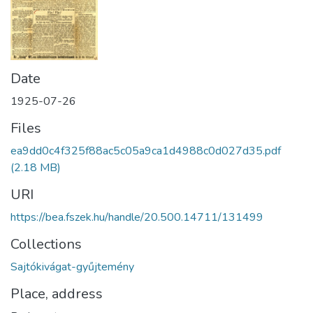
Date
1925-07-26
Files
ea9dd0c4f325f88ac5c05a9ca1d4988c0d027d35.pdf
(2.18 MB)
URI
https://bea.fszek.hu/handle/20.500.14711/131499
Collections
Sajtókivágat-gyűjtemény
Place, address