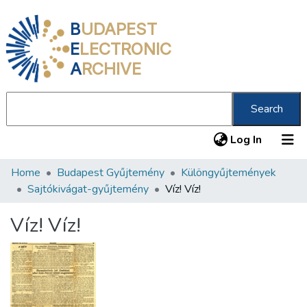
B
UDAPEST
E
LECTRONIC
A
RCHIVE
Search
(current
Log In
Home
Budapest Gyűjtemény
Különgyűjtemények
Communities & Collections
Sajtókivágat-gyűjtemény
Víz! Víz!
All of DSpace
Víz! Víz!
Statistics
About us